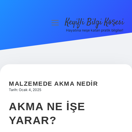
Keyifli Bilgi Köşesi
menüyü
aç
Hayatına neşe katan pratik bilgiler!
Anasayfa
Gizlilik Politikası
Yasal Uyarı
Hakkımızda
MALZEMEDE AKMA NEDIR
Tarih: Ocak 4, 2025
AKMA NE IŞE
YARAR?