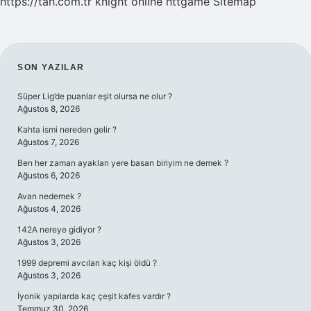
https://tah.com.tr
knight online
nttgame
Sitemap
SIDEBAR
SON YAZILAR
Süper Lig’de puanlar eşit olursa ne olur ?
Ağustos 8, 2026
Kahta ismi nereden gelir ?
Ağustos 7, 2026
Ben her zaman ayakları yere basan biriyim ne demek ?
Ağustos 6, 2026
Avan nedemek ?
Ağustos 4, 2026
142A nereye gidiyor ?
Ağustos 3, 2026
1999 depremi avcıları kaç kişi öldü ?
Ağustos 3, 2026
İyonik yapılarda kaç çeşit kafes vardır ?
Temmuz 30, 2026