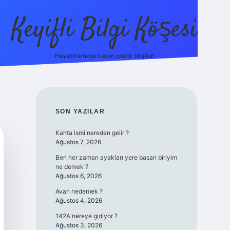
Keyifli Bilgi Köşesi
Hayatına neşe katan pratik bilgiler!
ilbet yeni giriş adre
SIDEBAR
SON YAZILAR
Kahta ismi nereden gelir ?
Ağustos 7, 2026
Ben her zaman ayakları yere basan biriyim
ne demek ?
Ağustos 6, 2026
Avan nedemek ?
Ağustos 4, 2026
142A nereye gidiyor ?
Ağustos 3, 2026