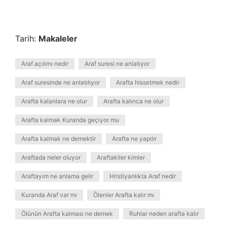
Tarih:
Makaleler
Araf açılımı nedir
Araf suresi ne anlatıyor
Araf suresinde ne anlatılıyor
Arafta hissetmek nedir
Arafta kalanlara ne olur
Arafta kalınca ne olur
Arafta kalmak Kuranda geçiyor mu
Arafta kalmak ne demektir
Arafta ne yapılır
Araftada neler oluyor
Araftakiler kimler
Araftayım ne anlama gelir
Hristiyanlıkta Araf nedir
Kuranda Araf var mı
Ölenler Arafta kalır mı
Ölünün Arafta kalması ne demek
Ruhlar neden arafta kalır