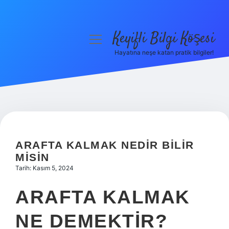
Keyifli Bilgi Köşesi
menüyü
aç
Hayatına neşe katan pratik bilgiler!
Anasayfa
Gizlilik Politikası
Yasal Uyarı
Hakkımızda
ARAFTA KALMAK NEDIR BILIR
MISIN
Tarih: Kasım 5, 2024
ARAFTA KALMAK
NE DEMEKTIR?