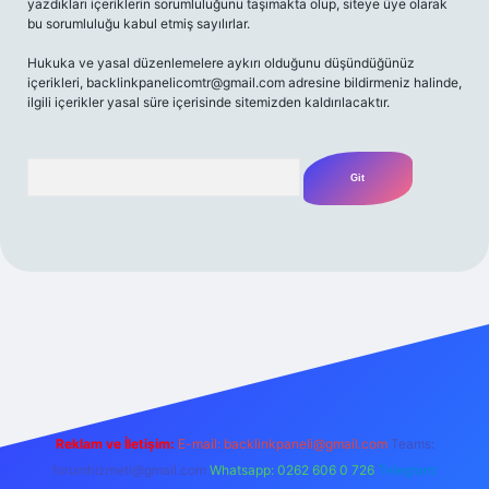
yazdıkları içeriklerin sorumluluğunu taşımakta olup, siteye üye olarak
bu sorumluluğu kabul etmiş sayılırlar.
Hukuka ve yasal düzenlemelere aykırı olduğunu düşündüğünüz
içerikleri,
backlinkpanelicomtr@gmail.com
adresine bildirmeniz halinde,
ilgili içerikler yasal süre içerisinde sitemizden kaldırılacaktır.
Arama
bet yeni giriş adresi
Reklam ve İletişim:
E-mail:
backlinkpaneli@gmail.com
Teams:
forumhizmeti@gmail.com
Whatsapp: 0262 606 0 726
Telegram: