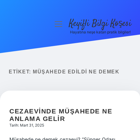
Keyifli Bilgi Köşesi
menüyü
aç
Hayatına neşe katan pratik bilgiler!
Anasayfa
Gizlilik Politikası
Yasal Uyarı
ETIKET:
MÜŞAHEDE EDILDI NE DEMEK
Hakkımızda
CEZAEVINDE MÜŞAHEDE NE
ANLAMA GELIR
Tarih: Mart 31, 2025
Müşahede ne demek cezaevi? “Sünger Odası