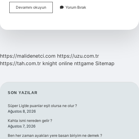
Cezaevinde
Devamını okuyun
Yorum Bırak
Müşahede
Ne
Anlama
Gelir
https://malidenetci.com
https://uzu.com.tr
https://tah.com.tr
knight online
nttgame
Sitemap
SIDEBAR
SON YAZILAR
Süper Lig’de puanlar eşit olursa ne olur ?
Ağustos 8, 2026
Kahta ismi nereden gelir ?
Ağustos 7, 2026
Ben her zaman ayakları yere basan biriyim ne demek ?