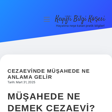
Keyifli Bilgi Köşesi
menüyü
aç
Hayatına neşe katan pratik bilgiler!
Anasayfa
Gizlilik Politikası
Yasal Uyarı
Hakkımızda
CEZAEVINDE MÜŞAHEDE NE
ANLAMA GELIR
Tarih: Mart 31, 2025
MÜŞAHEDE NE
DEMEK CEZAEVI?