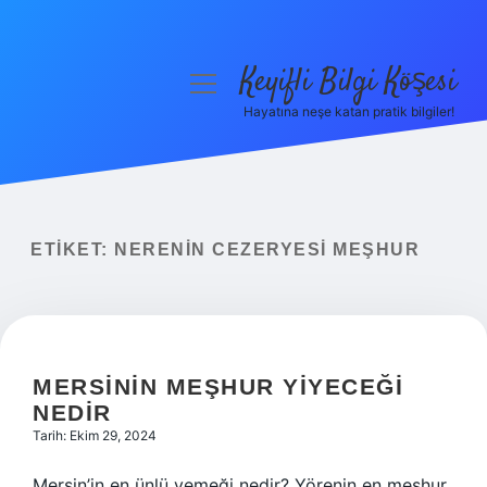
Keyifli Bilgi Köşesi
menüyü
aç
Hayatına neşe katan pratik bilgiler!
Anasayfa
Gizlilik Politikası
Yasal Uyarı
ETIKET:
NERENIN CEZERYESI MEŞHUR
Hakkımızda
MERSININ MEŞHUR YIYECEĞI
NEDIR
Tarih: Ekim 29, 2024
Mersin’in en ünlü yemeği nedir? Yörenin en meşhur