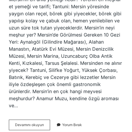
et yemeği ve tarifi; Tantuni: Mersin yöresinde
yaygın olan reçel, börek gibi yiyecekler, börek gibi
yapılışı kolay ve çabuk olan, hemen yenilebilen ve
uzun süre tok tutan yiyeceklerdir. Mersin’in neyi
meşhur yer? Mersin’de Görülmesi Gereken 10 Gezi
Yeri: Aynalıgöl (Gilindire Mağarası), Alahan
Manastırı, Atatürk Evi Müzesi, Mersin Denizcilik
Müzesi, Mersin Marina, Uzuncaburç Olba Antik
Kenti, Kızkalesi, Tarsus Şelalesi. Mersinden ne alınır
yiyecek? Tantuni, Silifke Yoğurt, Yüksek Çorbası,
Batırık, Kerebiç ve Cezerye gibi lezzetler Mersin
iliyle özdeşleşen çok önemli gastronomik
ürünlerdir. Mersin’in en çok hangi meyvesi
meşhurdur? Anamur Muzu, kendine özgü aroması
ve…
Mersinin
Devamını okuyun
Yorum Bırak
Meşhur