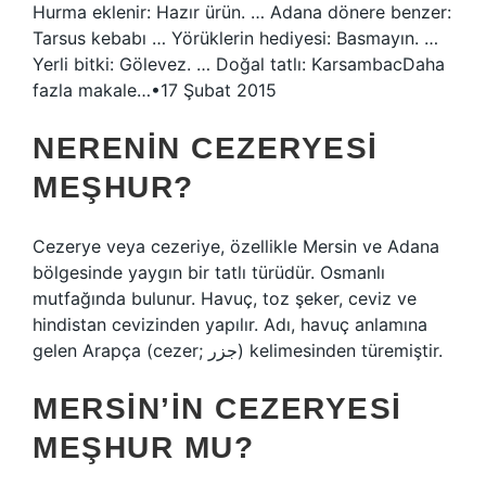
Hurma eklenir: Hazır ürün. … Adana dönere benzer:
Tarsus kebabı … Yörüklerin hediyesi: Basmayın. …
Yerli bitki: Gölevez. … Doğal tatlı: KarsambacDaha
fazla makale…•17 Şubat 2015
NERENIN CEZERYESI
MEŞHUR?
Cezerye veya cezeriye, özellikle Mersin ve Adana
bölgesinde yaygın bir tatlı türüdür. Osmanlı
mutfağında bulunur. Havuç, toz şeker, ceviz ve
hindistan cevizinden yapılır. Adı, havuç anlamına
gelen Arapça (cezer; جزر) kelimesinden türemiştir.
MERSIN’IN CEZERYESI
MEŞHUR MU?