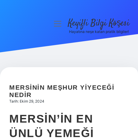
Keyifli Bilgi Köşesi
menüyü
aç
Hayatına neşe katan pratik bilgiler!
Anasayfa
Gizlilik Politikası
Yasal Uyarı
Hakkımızda
MERSININ MEŞHUR YIYECEĞI
NEDIR
Tarih: Ekim 29, 2024
MERSIN’IN EN
ÜNLÜ YEMEĞI