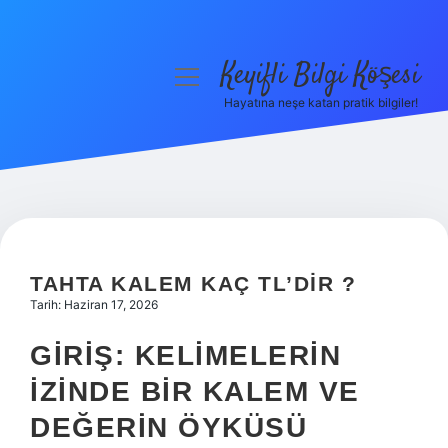
Keyifli Bilgi Köşesi
menüyü
aç
Hayatına neşe katan pratik bilgiler!
Anasayfa
Gizlilik Politikası
Yasal Uyarı
Hakkımızda
TAHTA KALEM KAÇ TL’DIR ?
Tarih: Haziran 17, 2026
GIRIŞ: KELIMELERIN
IZINDE BIR KALEM VE
DEĞERIN ÖYKÜSÜ