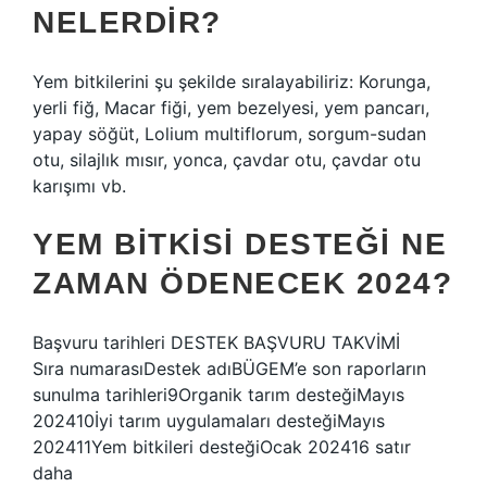
NELERDIR?
Yem bitkilerini şu şekilde sıralayabiliriz: Korunga,
yerli fiğ, Macar fiği, yem bezelyesi, yem pancarı,
yapay söğüt, Lolium multiflorum, sorgum-sudan
otu, silajlık mısır, yonca, çavdar otu, çavdar otu
karışımı vb.
YEM BITKISI DESTEĞI NE
ZAMAN ÖDENECEK 2024?
Başvuru tarihleri ​​​​​​​​DESTEK BAŞVURU TAKVİMİ ​ ​ ​ ​ ​ ​
Sıra numarasıDestek adıBÜGEM’e son raporların
sunulma tarihleri9Organik tarım desteğiMayıs
202410İyi tarım uygulamaları desteğiMayıs
202411Yem bitkileri desteğiOcak 202416 satır
daha