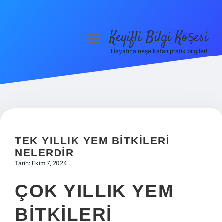
Keyifli Bilgi Köşesi
menüyü
aç
Hayatına neşe katan pratik bilgiler!
Anasayfa
Gizlilik Politikası
Yasal Uyarı
Hakkımızda
TEK YILLIK YEM BITKILERI
NELERDIR
Tarih: Ekim 7, 2024
ÇOK YILLIK YEM
BITKILERI