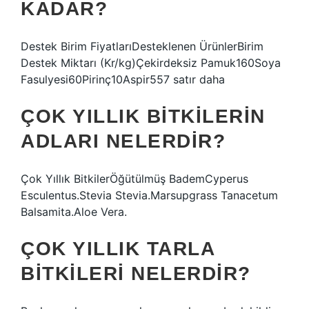
KADAR?
Destek Birim FiyatlarıDesteklenen ÜrünlerBirim
Destek Miktarı (Kr/kg)Çekirdeksiz Pamuk160Soya
Fasulyesi60Pirinç10Aspir557 satır daha
ÇOK YILLIK BITKILERIN
ADLARI NELERDIR?
Çok Yıllık BitkilerÖğütülmüş BademCyperus
Esculentus.Stevia Stevia.Marsupgrass Tanacetum
Balsamita.Aloe Vera.
ÇOK YILLIK TARLA
BITKILERI NELERDIR?