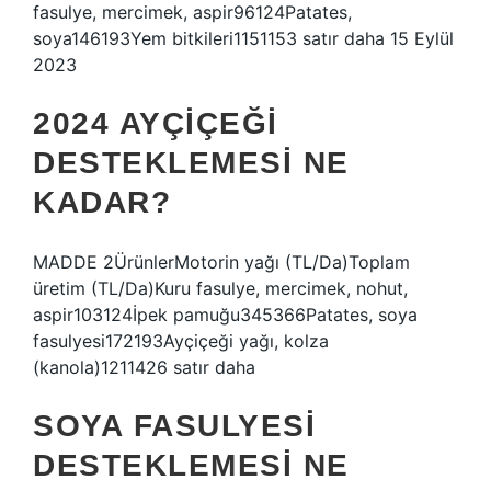
fasulye, mercimek, aspir96124Patates,
soya146193Yem bitkileri1151153 satır daha 15 Eylül
2023
2024 AYÇIÇEĞI
DESTEKLEMESI NE
KADAR?
MADDE 2ÜrünlerMotorin yağı (TL/Da)Toplam
üretim (TL/Da)Kuru fasulye, mercimek, nohut,
aspir103124İpek pamuğu345366Patates, soya
fasulyesi172193Ayçiçeği yağı, kolza
(kanola)1211426 satır daha
SOYA FASULYESI
DESTEKLEMESI NE