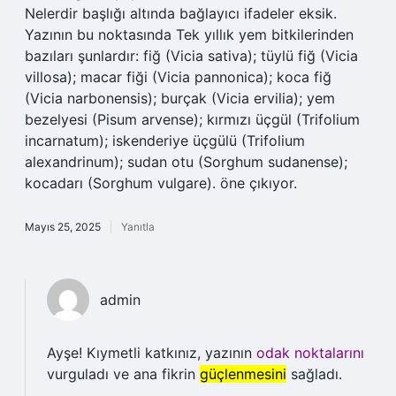
Nelerdir başlığı altında bağlayıcı ifadeler eksik.
Yazının bu noktasında Tek yıllık yem bitkilerinden
bazıları şunlardır: fiğ (Vicia sativa); tüylü fiğ (Vicia
villosa); macar fiği (Vicia pannonica); koca fiğ
(Vicia narbonensis); burçak (Vicia ervilia); yem
bezelyesi (Pisum arvense); kırmızı üçgül (Trifolium
incarnatum); iskenderiye üçgülü (Trifolium
alexandrinum); sudan otu (Sorghum sudanense);
kocadarı (Sorghum vulgare). öne çıkıyor.
Mayıs 25, 2025
Yanıtla
admin
Ayşe! Kıymetli katkınız, yazının
odak noktalarını
vurguladı ve ana fikrin
güçlenmesini
sağladı.