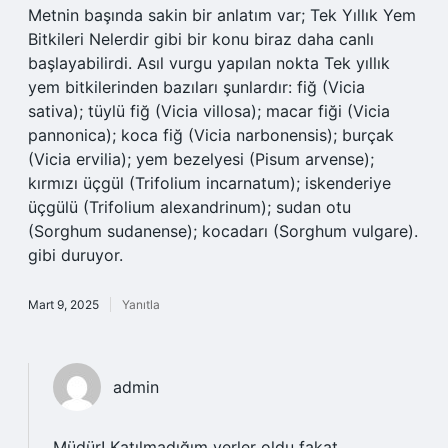
Metnin başında sakin bir anlatım var; Tek Yıllık Yem
Bitkileri Nelerdir gibi bir konu biraz daha canlı
başlayabilirdi. Asıl vurgu yapılan nokta Tek yıllık
yem bitkilerinden bazıları şunlardır: fiğ (Vicia
sativa); tüylü fiğ (Vicia villosa); macar fiği (Vicia
pannonica); koca fiğ (Vicia narbonensis); burçak
(Vicia ervilia); yem bezelyesi (Pisum arvense);
kırmızı üçgül (Trifolium incarnatum); iskenderiye
üçgülü (Trifolium alexandrinum); sudan otu
(Sorghum sudanense); kocadarı (Sorghum vulgare).
gibi duruyor.
Mart 9, 2025
Yanıtla
admin
Müdür! Katılmadığım yerler oldu fakat