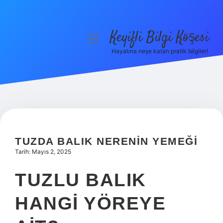
Keyifli Bilgi Köşesi
menüyü
aç
Hayatına neşe katan pratik bilgiler!
Anasayfa
Gizlilik Politikası
Yasal Uyarı
Hakkımızda
TUZDA BALIK NERENIN YEMEĞI
Tarih: Mayıs 2, 2025
TUZLU BALIK
HANGI YÖREYE