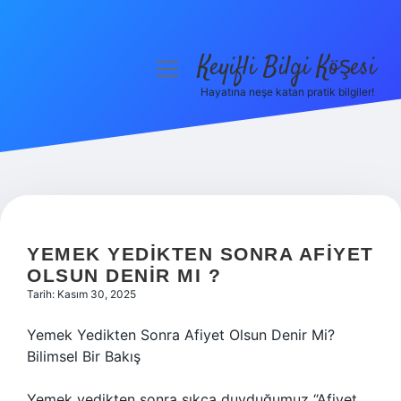
Keyifli Bilgi Köşesi
menüyü
aç
Hayatına neşe katan pratik bilgiler!
Anasayfa
Gizlilik Politikası
Yasal Uyarı
Hakkımızda
YEMEK YEDIKTEN SONRA AFIYET
OLSUN DENIR MI ?
Tarih: Kasım 30, 2025
Yemek Yedikten Sonra Afiyet Olsun Denir Mi?
Bilimsel Bir Bakış
Yemek yedikten sonra sıkça duyduğumuz “Afiyet