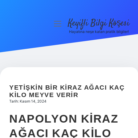
Keyifli Bilgi Köşesi
menüyü
aç
Hayatına neşe katan pratik bilgiler!
Anasayfa
Gizlilik Politikası
Yasal Uyarı
Hakkımızda
YETIŞKIN BIR KIRAZ AĞACI KAÇ
KILO MEYVE VERIR
Tarih: Kasım 14, 2024
NAPOLYON KIRAZ
AĞACI KAÇ KILO