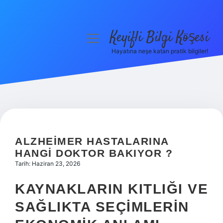
Keyifli Bilgi Köşesi
menüyü
aç
Hayatına neşe katan pratik bilgiler!
Anasayfa
Gizlilik Politikası
Yasal Uyarı
Hakkımızda
ALZHEIMER HASTALARINA
HANGI DOKTOR BAKIYOR ?
Tarih: Haziran 23, 2026
KAYNAKLARIN KITLIĞI VE
SAĞLIKTA SEÇIMLERIN