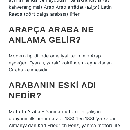
aynı anlamda ve haydutlar -Sanskrit Rátha (at
kahverengimsi) Arap Arap arrādat (عرّادة) Latin
Raeda (dört dalga arabası) üfler.
ARAPÇA ARABA NE
ANLAMA GELIR?
Modern tıp dilinde ameliyat teriminin Arap
eşdeğeri, “yaralı, yaralı” kökünden kaynaklanan
Cirâha ​​kelimesidir.
ARABANIN ESKI ADI
NEDIR?
Motorlu Araba – Yanma motoru ile çalışan
dünyanın ilk üretim aracı. 1885’ten 1886’ya kadar
Almanya’dan Karl Friedrich Benz, yanma motoru ile