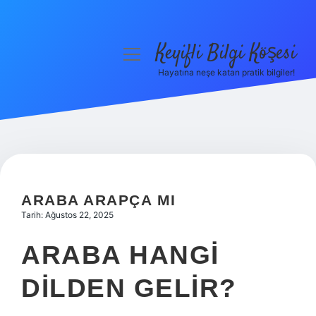
Keyifli Bilgi Köşesi
menüyü
aç
Hayatına neşe katan pratik bilgiler!
Anasayfa
Gizlilik Politikası
Yasal Uyarı
Hakkımızda
ARABA ARAPÇA MI
Tarih: Ağustos 22, 2025
ARABA HANGI
DILDEN GELIR?