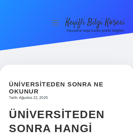
Keyifli Bilgi Köşesi
menüyü
aç
Hayatına neşe katan pratik bilgiler!
Anasayfa
Gizlilik Politikası
Yasal Uyarı
Hakkımızda
ÜNIVERSITEDEN SONRA NE
OKUNUR
Tarih: Ağustos 22, 2025
ÜNIVERSITEDEN
SONRA HANGI