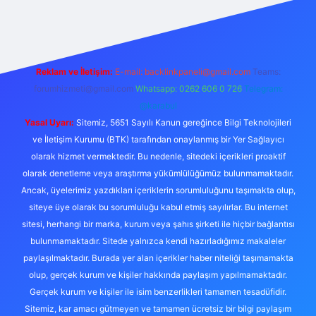
t yeni giriş adresi
Reklam ve İletişim:
E-mail:
backlinkpaneli@gmail.com
Teams:
forumhizmeti@gmail.com
Whatsapp: 0262 606 0 726
Telegram:
@karabul
Yasal Uyarı:
Sitemiz, 5651 Sayılı Kanun gereğince Bilgi Teknolojileri
ve İletişim Kurumu (BTK) tarafından onaylanmış bir Yer Sağlayıcı
olarak hizmet vermektedir. Bu nedenle, sitedeki içerikleri proaktif
olarak denetleme veya araştırma yükümlülüğümüz bulunmamaktadır.
Ancak, üyelerimiz yazdıkları içeriklerin sorumluluğunu taşımakta olup,
siteye üye olarak bu sorumluluğu kabul etmiş sayılırlar. Bu internet
sitesi, herhangi bir marka, kurum veya şahıs şirketi ile hiçbir bağlantısı
bulunmamaktadır. Sitede yalnızca kendi hazırladığımız makaleler
paylaşılmaktadır. Burada yer alan içerikler haber niteliği taşımamakta
olup, gerçek kurum ve kişiler hakkında paylaşım yapılmamaktadır.
Gerçek kurum ve kişiler ile isim benzerlikleri tamamen tesadüfidir.
Sitemiz, kar amacı gütmeyen ve tamamen ücretsiz bir bilgi paylaşım