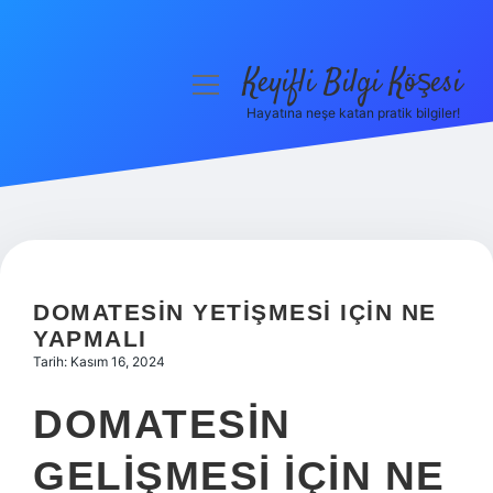
Keyifli Bilgi Köşesi
menüyü
aç
Hayatına neşe katan pratik bilgiler!
Anasayfa
Gizlilik Politikası
Yasal Uyarı
Hakkımızda
DOMATESIN YETIŞMESI IÇIN NE
YAPMALI
Tarih: Kasım 16, 2024
DOMATESIN
GELIŞMESI IÇIN NE