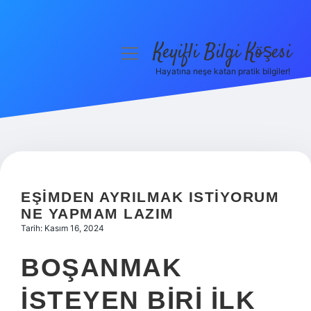
Keyifli Bilgi Köşesi
menüyü
aç
Hayatına neşe katan pratik bilgiler!
Anasayfa
Gizlilik Politikası
Yasal Uyarı
Hakkımızda
EŞIMDEN AYRILMAK ISTIYORUM
NE YAPMAM LAZIM
Tarih: Kasım 16, 2024
BOŞANMAK
ISTEYEN BIRI ILK