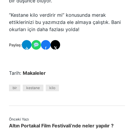
bir düşünce oluyor.
“Kestane kilo verdirir mi” konusunda merak
ettiklerinizi bu yazımızda ele almaya çalıştık. Bani
okurları için daha fazlası yolda!
Paylaş:
✈
f
𝕏
Tarih:
Makaleler
bir
kestane
kilo
Önceki Yazı
Altın Portakal Film Festivali’nde neler yapılır ?