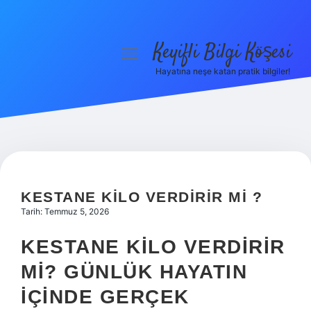
Keyifli Bilgi Köşesi
menüyü
aç
Hayatına neşe katan pratik bilgiler!
Anasayfa
Gizlilik Politikası
Yasal Uyarı
Hakkımızda
KESTANE KILO VERDIRIR MI ?
Tarih: Temmuz 5, 2026
KESTANE KILO VERDIRIR
MI? GÜNLÜK HAYATIN
IÇINDE GERÇEK