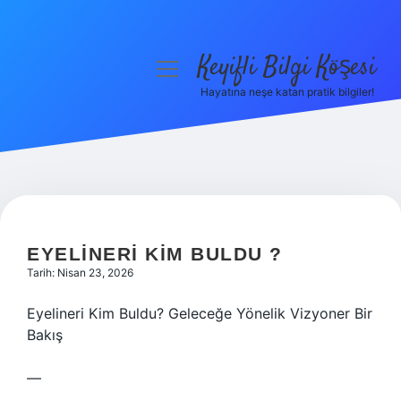
Keyifli Bilgi Köşesi
menüyü
aç
Hayatına neşe katan pratik bilgiler!
Anasayfa
Gizlilik Politikası
Yasal Uyarı
Hakkımızda
EYELINERI KIM BULDU ?
Tarih: Nisan 23, 2026
Eyelineri Kim Buldu? Geleceğe Yönelik Vizyoner Bir
Bakış
—