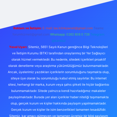
ilbet yeni giriş adresi
Reklam ve İletişim:
E-mail:
backlinkpaneli@gmail.com
Teams:
forumhizmeti@gmail.com
Whatsapp: 0262 606 0 726
Telegram:
@karabul
Yasal Uyarı:
Sitemiz, 5651 Sayılı Kanun gereğince Bilgi Teknolojileri
ve İletişim Kurumu (BTK) tarafından onaylanmış bir Yer Sağlayıcı
olarak hizmet vermektedir. Bu nedenle, sitedeki içerikleri proaktif
olarak denetleme veya araştırma yükümlülüğümüz bulunmamaktadır.
Ancak, üyelerimiz yazdıkları içeriklerin sorumluluğunu taşımakta olup,
siteye üye olarak bu sorumluluğu kabul etmiş sayılırlar. Bu internet
sitesi, herhangi bir marka, kurum veya şahıs şirketi ile hiçbir bağlantısı
bulunmamaktadır. Sitede yalnızca kendi hazırladığımız makaleler
paylaşılmaktadır. Burada yer alan içerikler haber niteliği taşımamakta
olup, gerçek kurum ve kişiler hakkında paylaşım yapılmamaktadır.
Gerçek kurum ve kişiler ile isim benzerlikleri tamamen tesadüfidir.
Sitemiz, kar amacı gütmeyen ve tamamen ücretsiz bir bilgi paylaşım