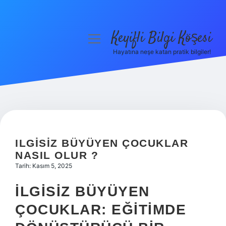
Keyifli Bilgi Köşesi
menüyü
aç
Hayatına neşe katan pratik bilgiler!
Anasayfa
Gizlilik Politikası
Yasal Uyarı
Hakkımızda
ILGISIZ BÜYÜYEN ÇOCUKLAR
NASIL OLUR ?
Tarih: Kasım 5, 2025
İLGISIZ BÜYÜYEN
ÇOCUKLAR: EĞITIMDE